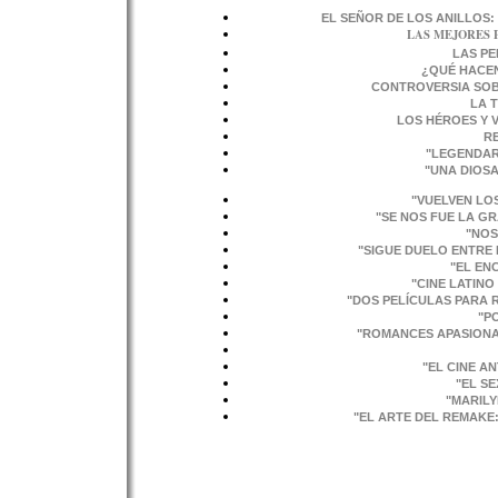
EL SEÑOR DE LOS ANILLOS
LAS MEJORES 
LAS P
¿QUÉ HACE
CONTROVERSIA SOBR
LA 
LOS HÉROES Y 
R
"LEGENDAR
"UNA DIOS
"VUELVEN LO
"SE NOS FUE LA G
"NOS
"SIGUE DUELO ENTRE 
"EL EN
"CINE LATIN
"DOS PELÍCULAS PARA R
"PO
"ROMANCES APASIONA
"EL CINE A
"EL S
"MARILY
"EL ARTE DEL REMAKE