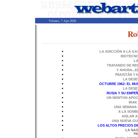
Viernes, 7 Ago 2026
Ro
LA ADICCIÓN A LA GA
BIOTECNO
L
TRATANDO DE RE
Y AHORA...
PAKISTÁN Y
LA DESE
OCTUBRE 1962: EL M
LA DESE
RUSIA Y SU EMPE
UN NEWTON APOCA
IRAK
UNA SEMANA 
A LA SOMB
AISLAR A
UNA NUEVA GU
LOS ALTOS PRECIOS DE
LA NAS
PA