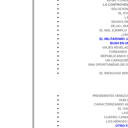
BUSH, CONG
LA CONTROVES
SOLUCION
EL ET
L
SIGNOS DE
EE.UU., I
EL MAL EJEMPLO
¿UN
EL MILITARISMO 
BUSH EN U
VIAJES REVELA
TOREANDO L
REPUBLICANOS Y
U
N
CARAQUEÑO
UNA OPORTUNIDAD DE O
EL RIESGOSO RE
PRESIDENTES VENEZO
VUELV
CARACTERIZANDO A
EL OS
LAS
CUATRO CANDI
LOS HÉROES 
OTRO F