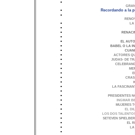
GRAN
Recordando a la p
RENOV
LA
RENACI
EL AUTO
BABEL O LA 
CUAND
ACTORES QU
JUDAS- DE TR
CELEBRAND
ME
E
CRAS
LA FASCINAN
PRESIDENTES N
INGMAR B
MUJERES T
EL DI
LOS DOS TALENTO
SETEVEN SPIELBE
EL R
LA