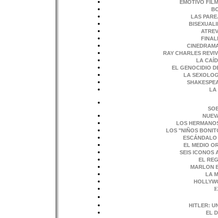
EMOTIVO FIL
BO
LAS PARE
BISEXUAL
ATREV
FINAL
CINEDRAM
RAY CHARLES REVIV
LA CAÍ
EL GENOCIDIO D
LA SEXOLOG
SHAKESPEA
LA
SOB
NUEV
LOS HERMANOS
LOS "NIÑOS BONIT
ESCÁNDALO 
EL MEDIO O
SEIS ICONOS A
EL RE
MARLON B
LA 
HOLLYWO
E
HITLER: 
EL 